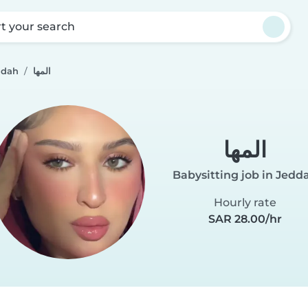
rt your search
ddah
المها
المها
Babysitting job in Jedd
Hourly rate
SAR 28.00/hr