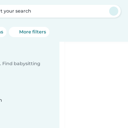
rt your search
ns
More filters
 Find babysitting
n