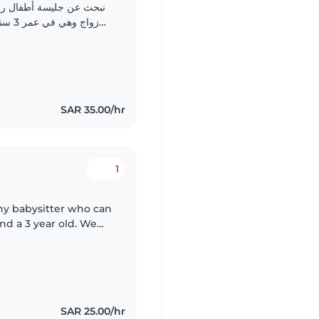
نبحث عن جليسة أطفال رائع
زواج 
والمرح. لا مشكله في التواصل باللغة العربية او الانجليزيه..
SAR 35.00/hr
1
thy babysitter who can
and a 3 year old. We
le with pets and
SAR 25.00/hr