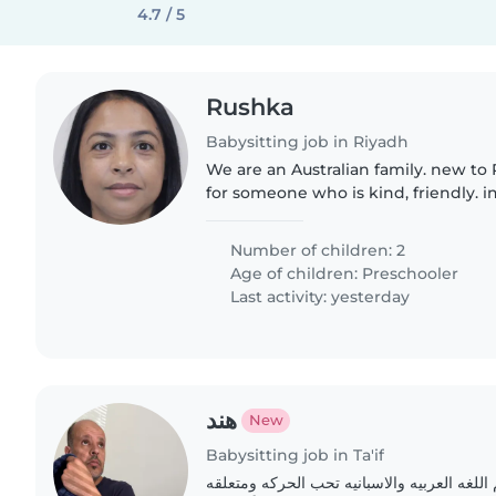
4.7 / 5
Rushka
Babysitting job in Riyadh
We are an Australian family. new to
for someone who is kind, friendly. i
independent. We'd love for you to be
Number of children: 2
Age of children:
Preschooler
Last activity: yesterday
هند
New
Babysitting job in Ta'if
اللغه العربيه والاسبانيه تحب الحركه ومتعلقه