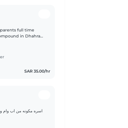
parents full time
 compound in Dhahran,
 year old and our
er
SAR 35.00/hr